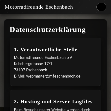
Motorradfreunde Eschenbach
Start
Datenschutzerklärung
Geschichte
Clubhaus
1. Verantwortliche Stelle
Events
Motorradfreunde Eschenbach e.V.
Galerie
Kuhnbergstrasse 17/1
Impressum
73107 Eschenbach
E-Mail:
webmaster@mfeschenbach.de
Datenschutz
2. Hosting und Server-Logfiles
Beim Besuch unserer Website werden durch